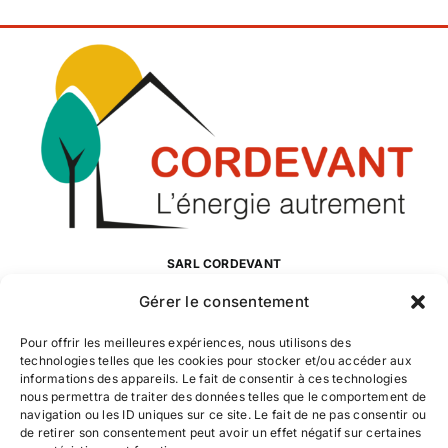
SARL CORDEVANT
Enregistrée sous l’immatriculation au RCS, numéro 503 080 756
Gérer le consentement
R.C.S. Saint-Quentin
Pour offrir les meilleures expériences, nous utilisons des
technologies telles que les cookies pour stocker et/ou accéder aux
SAINT-QUENTIN
informations des appareils. Le fait de consentir à ces technologies
nous permettra de traiter des données telles que le comportement de
12 bd Verdun – Zone Pontoile (Grand Frais)
navigation ou les ID uniques sur ce site. Le fait de ne pas consentir ou
02100 SAINT-QUENTIN
de retirer son consentement peut avoir un effet négatif sur certaines