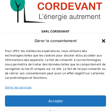
SARL CORDEVANT
Enregistrée sous l’immatriculation au RCS, numéro 503 080 756
Gérer le consentement
R.C.S. Saint-Quentin
Pour offrir les meilleures expériences, nous utilisons des
technologies telles que les cookies pour stocker et/ou accéder aux
SAINT-QUENTIN
informations des appareils. Le fait de consentir à ces technologies
nous permettra de traiter des données telles que le comportement de
12 bd Verdun – Zone Pontoile (Grand Frais)
navigation ou les ID uniques sur ce site. Le fait de ne pas consentir ou
02100 SAINT-QUENTIN
de retirer son consentement peut avoir un effet négatif sur certaines
caractéristiques et fonctions.
03 23 65 24 63
Gérer les services
CORMONTREUIL
28 rue des Blancs-Monts
51350 CORMONTREUIL
Accepter
03 76 09 05 73