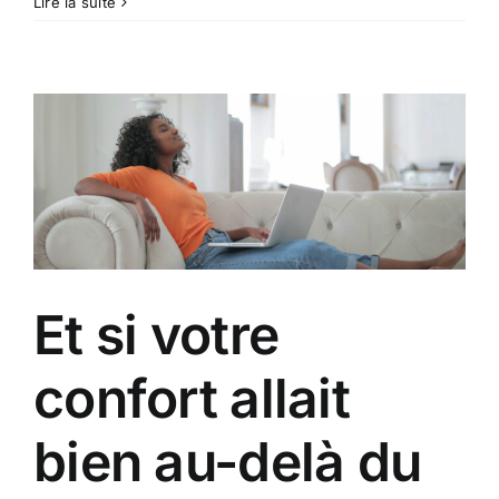
Pourquoi
Lire la suite
les
collectivités
et
entreprises
passent
au
solaire
en
2026
?
Et si votre
confort allait
bien au-delà du