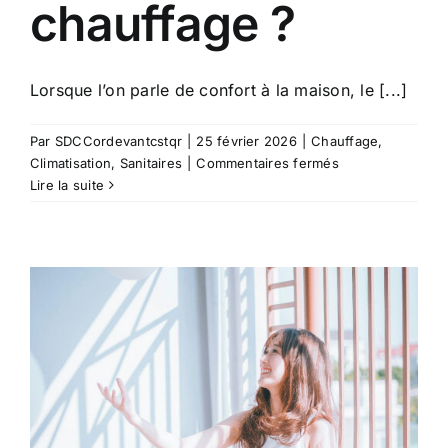
chauffage ?
Lorsque l’on parle de confort à la maison, le [...]
Par
SDCCordevantcstqr
|
25 février 2026
|
Chauffage
,
sur
Climatisation
,
Sanitaires
|
Commentaires fermés
Et
Lire la suite
si
votre
confort
allait
bien
au-
delà
du
chauffage
?