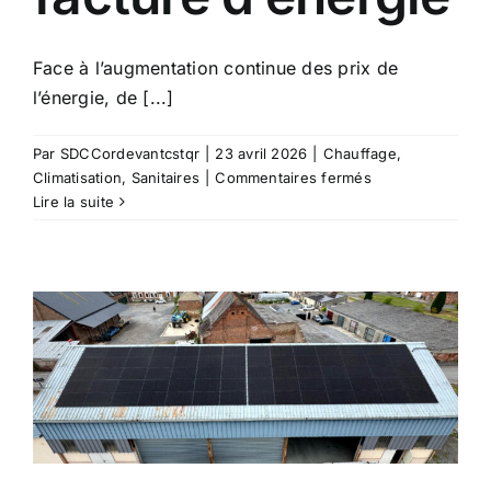
Face à l’augmentation continue des prix de
l’énergie, de [...]
Par
SDCCordevantcstqr
|
23 avril 2026
|
Chauffage
,
sur
Climatisation
,
Sanitaires
|
Commentaires fermés
Top
Lire la suite
5
des
investissements
les
plus
rentables
pour
réduire
sa
facture
d’énergie