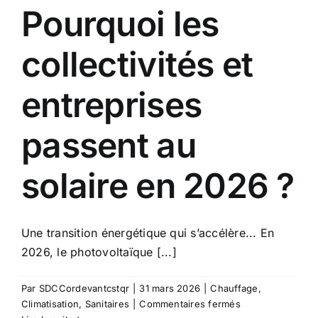
Pourquoi les
collectivités et
entreprises
passent au
solaire en 2026 ?
Une transition énergétique qui s’accélère... En
2026, le photovoltaïque [...]
Par
SDCCordevantcstqr
|
31 mars 2026
|
Chauffage
,
sur
Climatisation
,
Sanitaires
|
Commentaires fermés