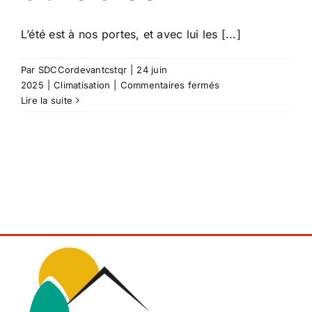
L’été est à nos portes, et avec lui les [...]
Par
SDCCordevantcstqr
|
24 juin
sur
2025
|
Climatisation
|
Commentaires fermés
Conserver
Lire la suite
la
fraîcheur
chez
soi
en
été
:
astuces
concrètes
et
solutions
durables