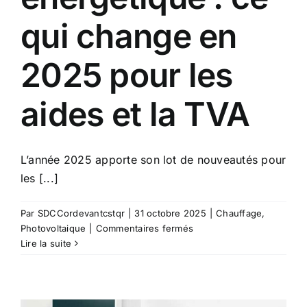
qui change en
2025 pour les
aides et la TVA
L’année 2025 apporte son lot de nouveautés pour
les [...]
Par
SDCCordevantcstqr
|
31 octobre 2025
|
Chauffage
,
sur
Photovoltaique
|
Commentaires fermés
Rénovation
Lire la suite
énergétique
:
ce
qui