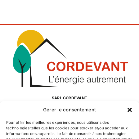
SARL CORDEVANT
Enregistrée sous l’immatriculation au RCS, numéro 503 080 756
Gérer le consentement
R.C.S. Saint-Quentin
Pour offrir les meilleures expériences, nous utilisons des
technologies telles que les cookies pour stocker et/ou accéder aux
SAINT-QUENTIN
informations des appareils. Le fait de consentir à ces technologies