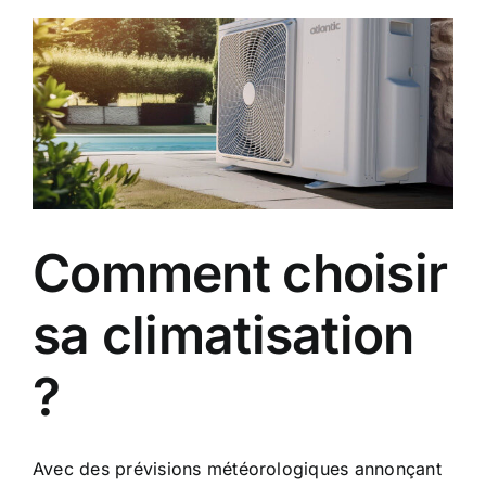
composition
et
fabrication
Comment choisir
sa climatisation
?
Avec des prévisions météorologiques annonçant