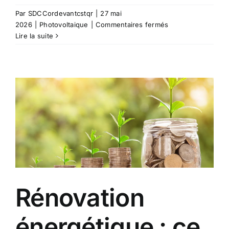
Par
SDCCordevantcstqr
|
27 mai
sur
2026
|
Photovoltaique
|
Commentaires fermés
Faut-
Lire la suite
il
entretenir
ses
panneaux
photovoltaïques
?
Rénovation
énergétique : ce