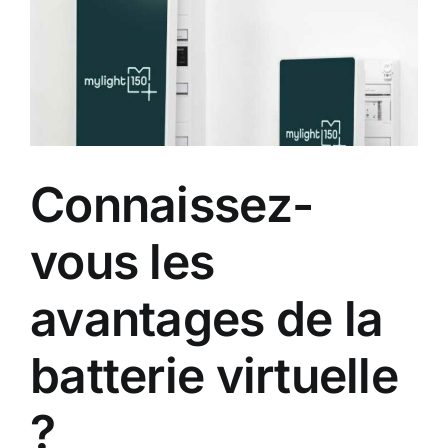
change
en
2025
pour
les
aides
et
la
Connaissez-
TVA
vous les
avantages de la
batterie virtuelle
?