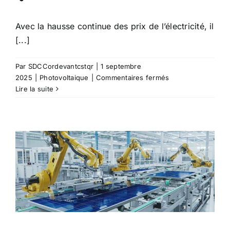
Avec la hausse continue des prix de l’électricité, il
[...]
Par
SDCCordevantcstqr
|
1 septembre
sur
2025
|
Photovoltaique
|
Commentaires fermés
Connaissez-
Lire la suite
vous
les
avantages
de
la
batterie
virtuelle
?