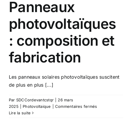
Panneaux
photovoltaïques
: composition et
fabrication
Les panneaux solaires photovoltaïques suscitent
de plus en plus [...]
Par
SDCCordevantcstqr
|
26 mars
sur
2025
|
Photovoltaique
|
Commentaires fermés
Panneaux
Lire la suite
photovoltaïques
: